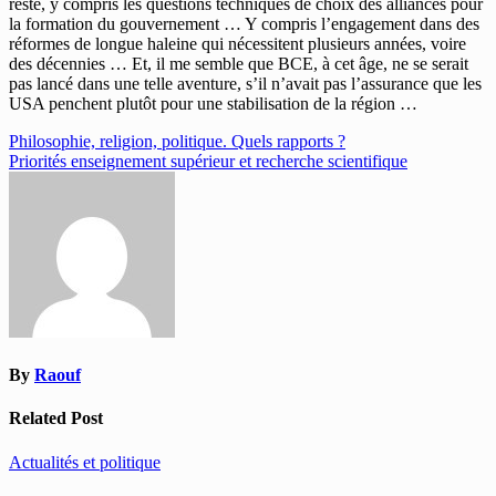
reste, y compris les questions techniques de choix des alliances pour
la formation du gouvernement … Y compris l’engagement dans des
réformes de longue haleine qui nécessitent plusieurs années, voire
des décennies … Et, il me semble que BCE, à cet âge, ne se serait
pas lancé dans une telle aventure, s’il n’avait pas l’assurance que les
USA penchent plutôt pour une stabilisation de la région …
Navigation
Philosophie, religion, politique. Quels rapports ?
Priorités enseignement supérieur et recherche scientifique
de
l’article
By
Raouf
Related Post
Actualités et politique