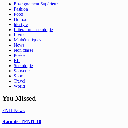
Enseignement Supérieur
Fashion
Food
Humour
lifestyle
Littérature_sociologie
Livres
Mathématiques
News
Non classé
Poésie
RL
Sociologie
Souvenir
Sport
Travel
World
You Missed
ENIT
News
Raconter l’ENIT 10