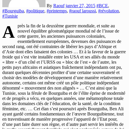
By
Raouf
janvier 27, 2015
#BCE
,
#Bourguiba
,
#politique
,
#printemps
,
#raouf laroussi
,
#révolution
,
#Tunisie
A
près la fin de la deuxième guerre mondiale, et suite au
nouvel équilibre géostratégique mondial né de l’issue de
cette guerre, les anciennes puissances coloniales,
essentiellement européennes, devenues des puissances de
second rang, ont été contraintes de libérer les pays d’Afrique et
d’Asie dont elles faisaient des colonies … Et à la faveur de la guerre
froide qui s’est vite installée entre les USA et ses alliés du monde
« libre » d’un côté et l’URSS ou « bloc de l’est » de l’autre, les
petits pays africains et asiatiques fraîchement indépendants ont pu,
durant quelques décennies profiter d’une certaine souveraineté et
choisir des modèles de développement d’une manière relativement
autonome, certains ont même créé un pôle politique indépendant
dénommé « mouvement des non alignés » … C’est ainsi que la
Tunisie, sous la férule de Bourguiba et de l’élite éprise de modernité
et de progrès a vécu, en quelques années, une métamorphose totale
dans les domaines clés de l’éducation, de la santé, de la condition
féminine, etc. … Cet élan s’est poursuivi après Bourguiba, Ben Ali
ayant gardé certains fondamentaux de l’œuvre Bourguibienne, tout
en travestissant de manière progressive l’appareil de l’Etat pour,
d’une part faire durer son règne, et d’autre part servir les intérêts de