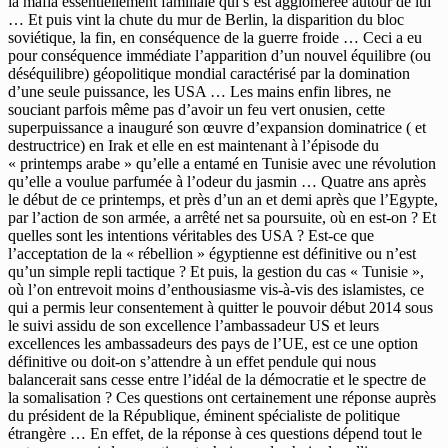
la mafia essentiellement familiale qui s’est agglomérée autour de lui
… Et puis vint la chute du mur de Berlin, la disparition du bloc
soviétique, la fin, en conséquence de la guerre froide … Ceci a eu
pour conséquence immédiate l’apparition d’un nouvel équilibre (ou
déséquilibre) géopolitique mondial caractérisé par la domination
d’une seule puissance, les USA … Les mains enfin libres, ne
souciant parfois même pas d’avoir un feu vert onusien, cette
superpuissance a inauguré son œuvre d’expansion dominatrice ( et
destructrice) en Irak et elle en est maintenant à l’épisode du
« printemps arabe » qu’elle a entamé en Tunisie avec une révolution
qu’elle a voulue parfumée à l’odeur du jasmin … Quatre ans après
le début de ce printemps, et près d’un an et demi après que l’Egypte,
par l’action de son armée, a arrêté net sa poursuite, où en est-on ? Et
quelles sont les intentions véritables des USA ? Est-ce que
l’acceptation de la « rébellion » égyptienne est définitive ou n’est
qu’un simple repli tactique ? Et puis, la gestion du cas « Tunisie »,
où l’on entrevoit moins d’enthousiasme vis-à-vis des islamistes, ce
qui a permis leur consentement à quitter le pouvoir début 2014 sous
le suivi assidu de son excellence l’ambassadeur US et leurs
excellences les ambassadeurs des pays de l’UE, est ce une option
définitive ou doit-on s’attendre à un effet pendule qui nous
balancerait sans cesse entre l’idéal de la démocratie et le spectre de
la somalisation ? Ces questions ont certainement une réponse auprès
du président de la République, éminent spécialiste de politique
étrangère … En effet, de la réponse à ces questions dépend tout le