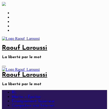
Skip
to
content
Raouf Laroussi
La liberté par le mot
Raouf Laroussi
La liberté par le mot
RL
Maths – Epsilon
Enseignement Supérieur
Computers and Internet