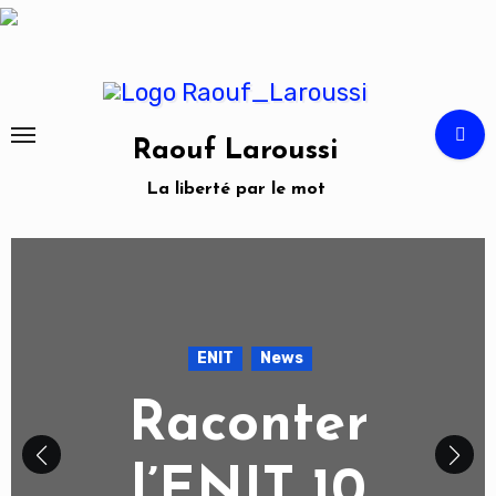
Skip
to
content
Raouf Laroussi
La liberté par le mot
ENIT
News
Raconter
l’ENIT 10