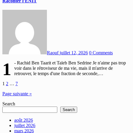
Raconter l’ENIT
Raouf
juillet 12, 2026
0 Comments
1
- Rachid Ben Taarit et Taïeb Ben Sedrine Je n'aime pas trop
voir dans le rétroviseur de ma vie, mais il m'arrive de
retrouver, le temps d'une fraction de seconde,…
Pagination
1
2
…
7
des
Page suivante »
publications
Search
Search
août 2026
juillet 2026
mars 2026