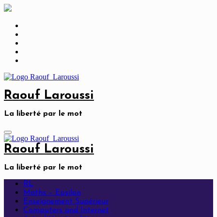
Skip
to
content
Raouf Laroussi
La liberté par le mot
Raouf Laroussi
La liberté par le mot
RL
Maths – Epsilon
Enseignement Supérieur
Computers and Internet