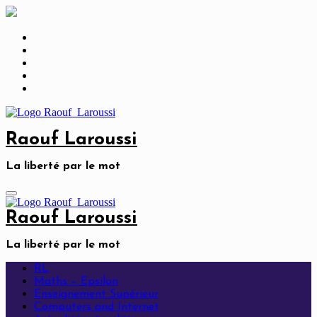
Skip
to
content
Raouf Laroussi
La liberté par le mot
Raouf Laroussi
La liberté par le mot
RL
Maths – Epsilon
Enseignement Supérieur
Computers and Internet