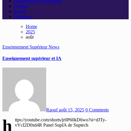
Actualités et politique
Poésie
Sport
Humour
Home
2025
août
Enseignement Supérieur
News
Enseignement supérieur et IA
Raouf
août 15, 2025
0 Comments
h
ttps://youtube.com/shorts/jr0P60kD6wo?si=dJTy-
vVcI2D0sd4R Panel SupIA de Suptech