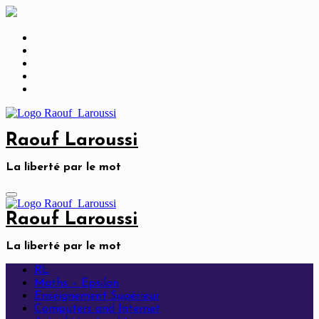
Skip
to
content
Raouf Laroussi
La liberté par le mot
Raouf Laroussi
La liberté par le mot
RL
Maths – Epsilon
Enseignement Supérieur
Computers and Internet