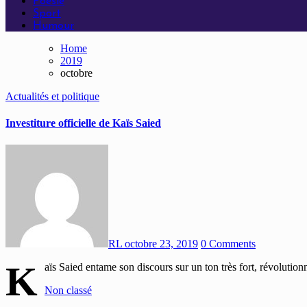
Poésie
Sport
Humour
Home
2019
octobre
Actualités et politique
Investiture officielle de Kaïs Saied
RL
octobre 23, 2019
0 Comments
K
aïs Saied entame son discours sur un ton très fort, révolution
Non classé