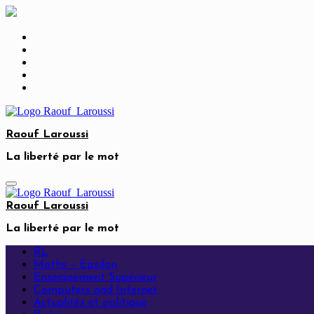
Skip
to
content
Raouf Laroussi
La liberté par le mot
Raouf Laroussi
La liberté par le mot
RL
Maths – Epsilon
Enseignement Supérieur
Computers and Internet
Actualités et politique