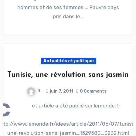
hommes et de ses femmes ... Pauvre pays
pris dans le…
Actualités et politique
Tunisie, une révolution sans jasmin
RL
juin 7, 2011
0 Comments
C
et article a été publié sur lemonde.fr
http://www.lemonde.fr/idees/article/2011/06/07/tunisie
une-revolution-sans-jasmin_1529583_3232.html