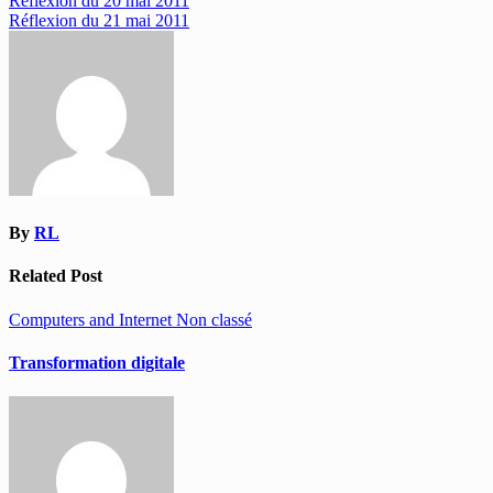
Navigation
Réflexion du 20 mai 2011
Réflexion du 21 mai 2011
de
l’article
By
RL
Related Post
Computers and Internet
Non classé
Transformation digitale