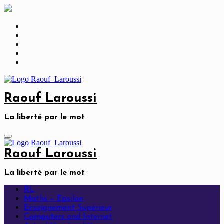
Skip
to
content
Raouf Laroussi
La liberté par le mot
Raouf Laroussi
La liberté par le mot
RL
Maths – Epsilon
Enseignement Supérieur
Computers and Internet