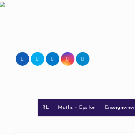
Skip
to
content
RL
Maths – Epsilon
Enseignemen