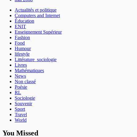
Actualités et politique
Computers and Internet
Éducation
ENIT
Enseignement Supérieur
Fashion
Food
Humour
lifestyle
Littérature_sociologie
Livres
Mathématiques
News
Non classé
Poésie
RL
Sociologie
Souvenir
Sport
Travel
World
You Missed