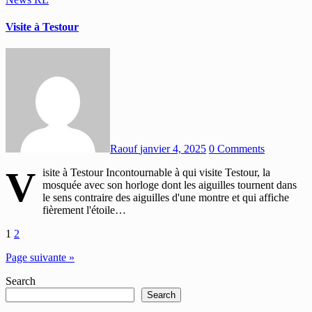
Visite à Testour
Raouf
janvier 4, 2025
0 Comments
V
isite à Testour Incontournable à qui visite Testour, la
mosquée avec son horloge dont les aiguilles tournent dans
le sens contraire des aiguilles d'une montre et qui affiche
fièrement l'étoile…
Pagination
1
2
des
Page suivante »
publications
Search
Search