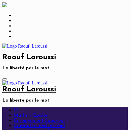
Skip
to
content
Raouf Laroussi
La liberté par le mot
Raouf Laroussi
La liberté par le mot
RL
Maths – Epsilon
Enseignement Supérieur
Computers and Internet