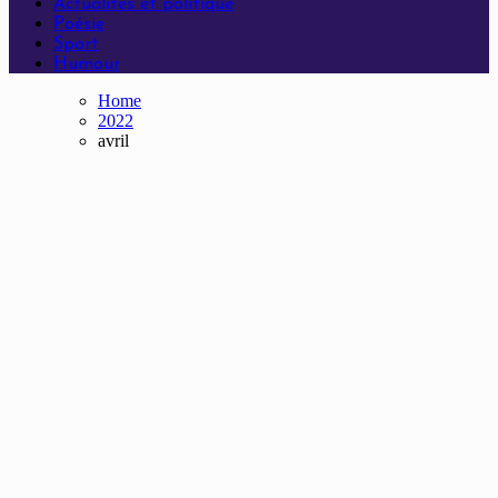
Actualités et politique
Poésie
Sport
Humour
Home
2022
avril