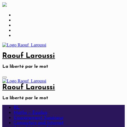
Skip
to
content
Raouf Laroussi
La liberté par le mot
Raouf Laroussi
La liberté par le mot
RL
Maths – Epsilon
Enseignement Supérieur
Computers and Internet