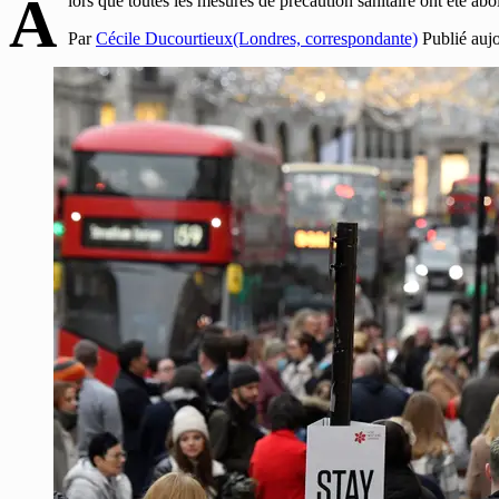
A
lors que toutes les mesures de précaution sanitaire ont été aboli
Par
Cécile Ducourtieux(Londres, correspondante)
Publié auj