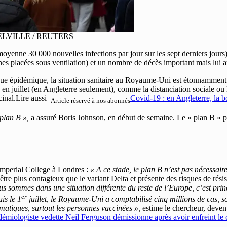
Y MELVILLE / REUTERS
moyenne 30 000 nouvelles infections par jour sur les sept derniers jour
nes placées sous ventilation) et un nombre de décès important mais lui 
gue épidémique, la situation sanitaire au Royaume-Uni est étonnamment
re en juillet (en Angleterre seulement), comme la distanciation sociale o
cinal.Lire aussi
Covid-19 : en Angleterre, la bo
Article réservé à nos abonnés
 plan B »,
a assuré Boris Johnson, en début de semaine. Le « plan B » p
Imperial College à Londres :
« A ce stade, le plan B n’est pas nécessaire
re plus contagieux que le variant Delta et présente des risques de résist
us sommes dans une situation différente du reste de l’Europe, c’est pri
er
is le 1
juillet, le Royaume-Uni a comptabilisé cinq millions de cas, s
matiques, surtout les personnes vaccinées »,
estime le chercheur,
deven
miologiste vedette Neil Ferguson démissionne après avoir enfreint le