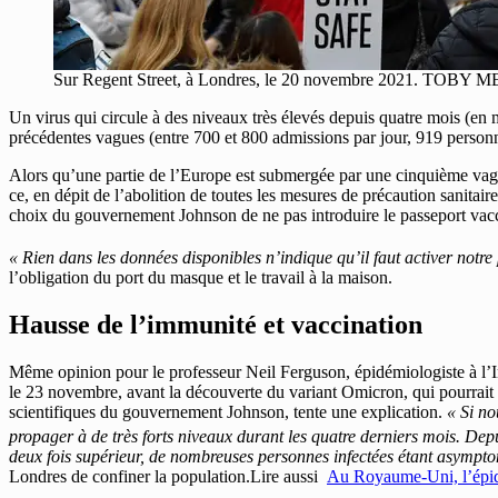
Sur Regent Street, à Londres, le 20 novembre 2021. TOB
Un virus qui circule à des niveaux très élevés depuis quatre mois (en 
précédentes vagues (entre 700 et 800 admissions par jour, 919 person
Alors qu’une partie de l’Europe est submergée par une cinquième va
ce, en dépit de l’abolition de toutes les mesures de précaution sanitai
choix du gouvernement Johnson de ne pas introduire le passeport vac
« Rien dans les données disponibles n’indique qu’il faut activer notre
l’obligation du port du masque et le travail à la maison.
Hausse de l’immunité et vaccination
Même opinion pour le professeur Neil Ferguson, épidémiologiste à l’
le 23 novembre, avant la découverte du variant Omicron, qui pourrait êt
scientifiques du gouvernement Johnson, tente une explication.
« Si no
propager
à de très forts niveaux durant les quatre derniers mois. Depu
deux fois supérieur, de nombreuses personnes infectées étant asympto
Londres de confiner la population.Lire aussi
Au Royaume-Uni, l’épidé