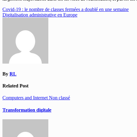
Navigation
Covid-19 : le nombre de classes fermées a doublé en une semaine
Digitalisation administrative en Europe
de
l’article
By
RL
Related Post
Computers and Internet
Non classé
Transformation digitale