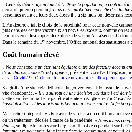
« Cette épidémie, ayant touché 15 % de la population, a contribué à
démarré qu’en septembre],
mais aussi probablement celle des doubles 
personnes ayant eu leurs deux doses il y a six mois ont désormais reçu
L’Angleterre a fait le choix de la proximité pour cette nouvelle campag
plus dans des centres vaccinaux ad hoc. Ces
boosters
, comme on les a
leur troisième dose (après deux doses de vaccin AstraZeneca-Oxford o
er
Dans la semaine du 1
novembre, l’Office national des statistiques a 
Coût humain élevé
« Nous constatons un étonnant équilibre entre des facteurs accentuan
de la chance, mais elle est fragile »,
prévient encore Neil Ferguson,
«
aussi
Covid-19 : Omicron, le nouveau variant, est dit « préoccupant
S’agit-il d’une stratégie délibérée du gouvernement Johnson de parveni
vite abandonnée.
« Il y a surtout eu une décision politique l’été dern
Cette dernière finira-t-elle par être atteinte en Angleterre ?
« C’est très 
hospitalisations et les morts mais beaucoup moins contre l’infection p
Mais cette stratégie du « vivre avec le virus »
a un coût humain élevé e
ou un traitement, décalés à cause de la pandémie.
« Nous avons compta
date »,
souligne le professeur Ferguson. Il insiste cependant sur l’effi
largement majoritaires dans les services de réanimation, et parmi les 