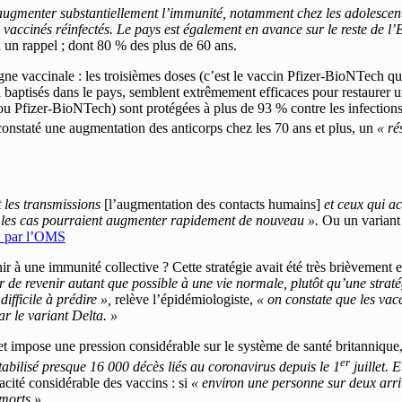
 augmenter substantiellement l’immunité, notamment chez les adolescen
vaccinés réinfectés. Le pays est également en avance sur le reste de l’
 un rappel ; dont 80 % des plus de 60 ans.
ne vaccinale : les troisièmes doses (c’est le vaccin Pfizer-BioNTech qui
 baptisés dans le pays, semblent extrêmement efficaces pour restaurer 
u Pfizer-BioNTech) sont protégées à plus de 93 % contre les infections
constaté une augmentation des anticorps chez les 70 ans et plus, un
« ré
t les transmissions
[l’augmentation des contacts humains]
et ceux qui a
 les cas pourraient augmenter rapidement de nouveau ».
Ou un variant
 » par l’OMS
r à une immunité collective ? Cette stratégie avait été très brièvement
ier de revenir autant que possible à une vie normale, plutôt qu’une straté
difficile à prédire »,
relève l’épidémiologiste,
« on constate que les vacc
ar le variant Delta. »
t impose une pression considérable sur le système de santé britannique,
er
bilisé presque 16 000 décès liés au coronavirus depuis le 1
juillet. 
cacité considérable des vaccins : si
« environ une personne sur deux arriv
morts ».