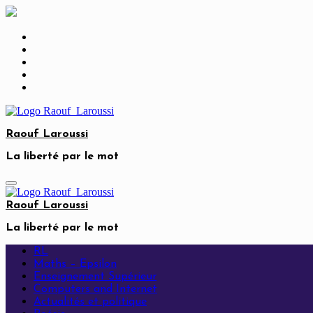
Skip
to
content
Raouf Laroussi
La liberté par le mot
Raouf Laroussi
La liberté par le mot
RL
Maths – Epsilon
Enseignement Supérieur
Computers and Internet
Actualités et politique