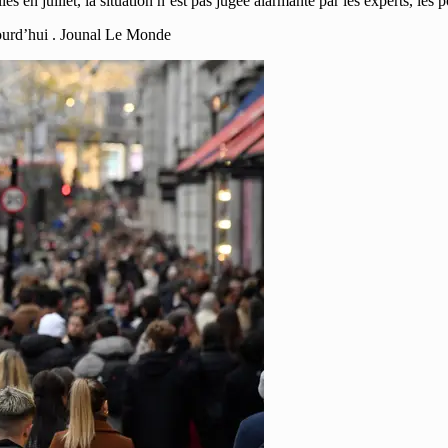
es en juillet, la situation n’est pas jugée alarmante par les experts, les p
ourd’hui . Jounal Le Monde