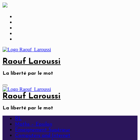
Skip
to
content
Raouf Laroussi
La liberté par le mot
Raouf Laroussi
La liberté par le mot
RL
Maths – Epsilon
Enseignement Supérieur
Computers and Internet