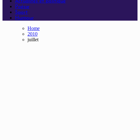
Actualités et politique
Poésie
Sport
Humour
Home
2010
juillet