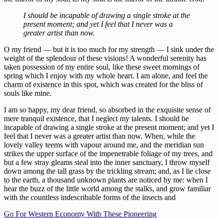
I should be incapable of drawing a single stroke at the
present moment; and yet I feel that I never was a
greater artist than now.
O my friend — but it is too much for my strength — I sink under the
weight of the splendour of these visions! A wonderful serenity has
taken possession of my entire soul, like these sweet mornings of
spring which I enjoy with my whole heart. I am alone, and feel the
charm of existence in this spot, which was created for the bliss of
souls like mine.
I am so happy, my dear friend, so absorbed in the exquisite sense of
mere tranquil existence, that I neglect my talents. I should be
incapable of drawing a single stroke at the present moment; and yet I
feel that I never was a greater artist than now. When, while the
lovely valley teems with vapour around me, and the meridian sun
strikes the upper surface of the impenetrable foliage of my trees, and
but a few stray gleams steal into the inner sanctuary, I throw myself
down among the tall grass by the trickling stream; and, as I lie close
to the earth, a thousand unknown plants are noticed by me: when I
hear the buzz of the little world among the stalks, and grow familiar
with the countless indescribable forms of the insects and
Navigation
Go For Western Economy With These Pioneering