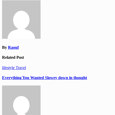
de
l’article
By
Raouf
Related Post
lifestyle
Travel
Everything You Wanted Slowey down in thought