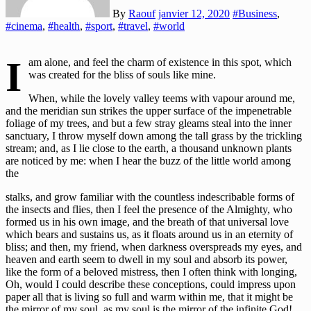
By
Raouf
janvier 12, 2020
#Business
,
#cinema
,
#health
,
#sport
,
#travel
,
#world
I
am alone, and feel the charm of existence in this spot, which
was created for the bliss of souls like mine.
When, while the lovely valley teems with vapour around me,
and the meridian sun strikes the upper surface of the impenetrable
foliage of my trees, and but a few stray gleams steal into the inner
sanctuary, I throw myself down among the tall grass by the trickling
stream; and, as I lie close to the earth, a thousand unknown plants
are noticed by me: when I hear the buzz of the little world among
the
stalks, and grow familiar with the countless indescribable forms of
the insects and flies, then I feel the presence of the Almighty, who
formed us in his own image, and the breath of that universal love
which bears and sustains us, as it floats around us in an eternity of
bliss; and then, my friend, when darkness overspreads my eyes, and
heaven and earth seem to dwell in my soul and absorb its power,
like the form of a beloved mistress, then I often think with longing,
Oh, would I could describe these conceptions, could impress upon
paper all that is living so full and warm within me, that it might be
the mirror of my soul, as my soul is the mirror of the infinite God!