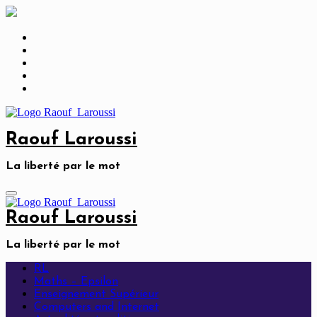
Skip
to
content
Raouf Laroussi
La liberté par le mot
Raouf Laroussi
La liberté par le mot
RL
Maths – Epsilon
Enseignement Supérieur
Computers and Internet