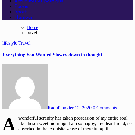
Actualités et politique
Poésie
Sport
Humour
Home
travel
lifestyle
Travel
Everything You Wanted Slowey down in thought
Raouf
janvier 12, 2020
0 Comments
A
wonderful serenity has taken possession of my entire soul,
like these sweet mornings I am so happy, my dear friend, so
absorbed in the exquisite sense of mere tranquil…