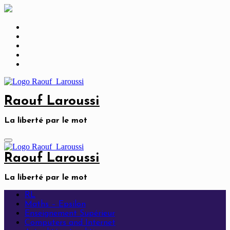
Skip
to
content
Raouf Laroussi
La liberté par le mot
Raouf Laroussi
La liberté par le mot
RL
Maths – Epsilon
Enseignement Supérieur
Computers and Internet