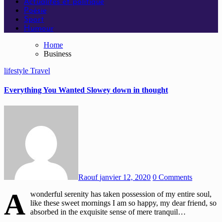
Actualités et politique
Poésie
Sport
Humour
Home
Business
lifestyle
Travel
Everything You Wanted Slowey down in thought
Raouf
janvier 12, 2020
0 Comments
A
wonderful serenity has taken possession of my entire soul,
like these sweet mornings I am so happy, my dear friend, so
absorbed in the exquisite sense of mere tranquil…