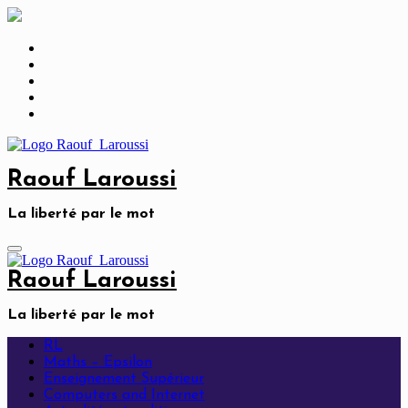
Skip
to
content
Raouf Laroussi
La liberté par le mot
Raouf Laroussi
La liberté par le mot
RL
Maths – Epsilon
Enseignement Supérieur
Computers and Internet