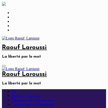
Skip
to
content
Raouf Laroussi
La liberté par le mot
Raouf Laroussi
La liberté par le mot
RL
Maths – Epsilon
Enseignement Supérieur
Computers and Internet