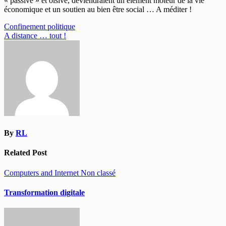
« passive » et oisive, deviendraient un élément moteur de la vie
économique et un soutien au bien être social … A méditer !
Navigation
Confinement politique
A distance … tout !
de
l’article
By
RL
Related Post
Computers and Internet
Non classé
Transformation digitale