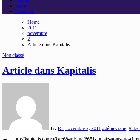
Poésie
Sport
Humour
Home
2011
novembre
2
Article dans Kapitalis
Non classé
Article dans Kapitalis
By
RL
novembre 2, 2011
#démocratie
,
#liber
ttp://kapitalis.com/afkar/68-tribune/6651-tunisie-pour-que-cha