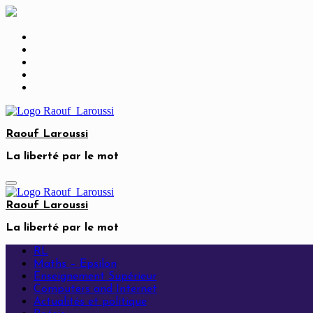
Skip
to
content
Raouf Laroussi
La liberté par le mot
Raouf Laroussi
La liberté par le mot
RL
Maths – Epsilon
Enseignement Supérieur
Computers and Internet
Actualités et politique