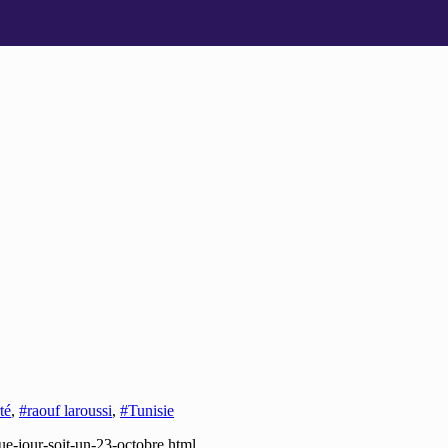
té
,
#raouf laroussi
,
#Tunisie
que-jour-soit-un-23-octobre.html