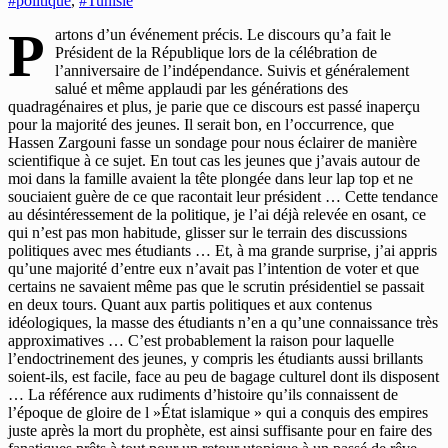
#politique
,
#Tunisie
P
artons d’un événement précis. Le discours qu’a fait le
Président de la République lors de la célébration de
l’anniversaire de l’indépendance. Suivis et généralement
salué et même applaudi par les générations des
quadragénaires et plus, je parie que ce discours est passé inaperçu
pour la majorité des jeunes. Il serait bon, en l’occurrence, que
Hassen Zargouni fasse un sondage pour nous éclairer de manière
scientifique à ce sujet. En tout cas les jeunes que j’avais autour de
moi dans la famille avaient la tête plongée dans leur lap top et ne
souciaient guère de ce que racontait leur président … Cette tendance
au désintéressement de la politique, je l’ai déjà relevée en osant, ce
qui n’est pas mon habitude, glisser sur le terrain des discussions
politiques avec mes étudiants … Et, à ma grande surprise, j’ai appris
qu’une majorité d’entre eux n’avait pas l’intention de voter et que
certains ne savaient même pas que le scrutin présidentiel se passait
en deux tours. Quant aux partis politiques et aux contenus
idéologiques, la masse des étudiants n’en a qu’une connaissance très
approximatives … C’est probablement la raison pour laquelle
l’endoctrinement des jeunes, y compris les étudiants aussi brillants
soient-ils, est facile, face au peu de bagage culturel dont ils disposent
… La référence aux rudiments d’histoire qu’ils connaissent de
l’époque de gloire de l »État islamique » qui a conquis des empires
juste après la mort du prophète, est ainsi suffisante pour en faire des