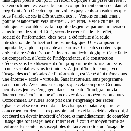
fanatiques prêts à tout pour un retour utopique à un passé de rêve …
Ce endoctrinent est exacerbé par le comportement condescendant et
méprisant d’un Occident qui ne voit les pays arabo-musulmans que
sous l’angle de ses intérêt stratégiques … Venons en maintenant
pour le balancement vers Internet … En effet, le vide culturel et
politique est comblé chez la majorité des jeunes par une immersion
dans le monde virtuel. Et là, seconde erreur fatale. En effet, la
société de l’information, chez nous, a été réduite à la seule
introduction de l’infrastructure technologique. Une composante
importante, la plus importante a été omise. Celle des contenus qui
doivent être véhiculés par l’infrastructure technologique. Cette faute
est comparable, à l’orée de l’indépendance, à la construction
d’écoles sans l’établissement d’un programme de formation, sans
manuels scolaires, sans instituteurs. Aujourd’hui, le jeune, avec
l’usage des technologies de l’information, est lâché à lui même dans
une énorme « école » virtuelle. Sans instituteurs, sans programme,
sans manuels. Avec tous les dangers que cela comporte. Certains
permis ces jeunes s’engagent dans la voie de l’immigration via
Internet, en cherchant une alliance avec des européennes ou autres
Occidentales. D’autres sont pris dans l’engrenage des sectes
djhadistes et se retrouvent dans des champs de bataille qui ne les
concernent en rien … Les pouvoirs publics et la société civiles ont, à
cet égard un devoir impératif d’abord et immédiatement, de contrôler
l’usage que font les jeunes d’Internet et, à court et moyen terme de
renforcer les contenus susceptibles de faire en sorte que l’usage de