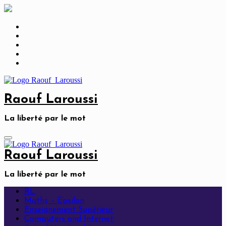
Skip
to
content
Raouf Laroussi
La liberté par le mot
Raouf Laroussi
La liberté par le mot
RL
Maths – Epsilon
Enseignement Supérieur
Computers and Internet