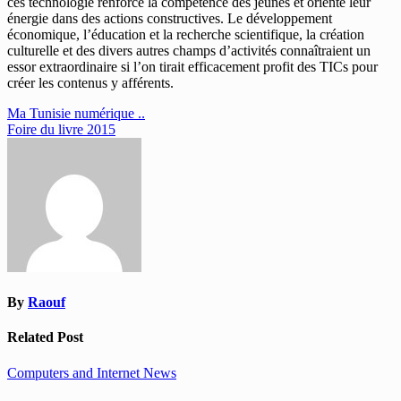
ces technologie renforce la compétence des jeunes et oriente leur
énergie dans des actions constructives. Le développement
économique, l’éducation et la recherche scientifique, la création
culturelle et des divers autres champs d’activités connaîtraient un
essor extraordinaire si l’on tirait efficacement profit des TICs pour
créer les contenus y afférents.
Navigation
Ma Tunisie numérique ..
Foire du livre 2015
de
l’article
By
Raouf
Related Post
Computers and Internet
News