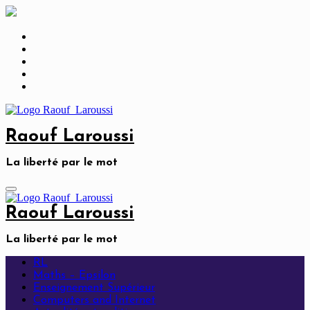
Skip
to
content
Raouf Laroussi
La liberté par le mot
Raouf Laroussi
La liberté par le mot
RL
Maths – Epsilon
Enseignement Supérieur
Computers and Internet