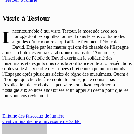
#Testour
,
#Tunisie
Visite à Testour
I
ncontournable à qui visite Testour, la mosquée avec son
horloge dont les aiguilles tournent dans le sens contraire des
aiguilles d’une montre et qui affiche fièrement l’étoile de
David. Érigée par les maures qui ont été chassés de l’Espagne
après la chute des émirats arabo-musulmans de l’Andlousie,
l’inscription de l’étoile de David exprimait la solidarité des
musulmans et des juifs unis dans la souffrance suite aux persécutions
subies suite à la victoire des armées chrétiennes qui ont reconquis
l’Espagne après plusieurs siècles de règne des musulmans. Quant à
l’horloge qui cherche à remonter le temps, je ne connais pas
l’explication de ce choix … peut-être voulait-on exprimer la
nostalgie aux sources andalouses et un appel au destin pour que les
jours anciens reviennent …
Navigation
Enigme des faisceaux de lumière
Cent-cinquantième anniversaire de Sadiki
de
l’article