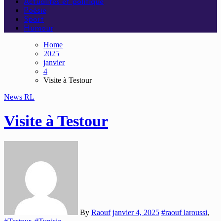
Actualités et politique
Poésie
Sport
Humour
Home
2025
janvier
4
Visite à Testour
News
RL
Visite à Testour
By
Raouf
janvier 4, 2025
#raouf laroussi
,