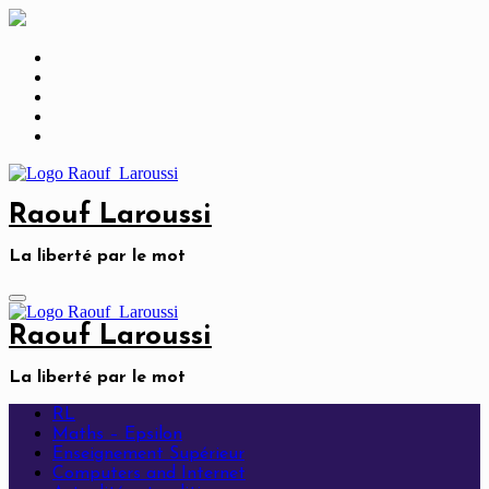
Skip
to
content
Raouf Laroussi
La liberté par le mot
Raouf Laroussi
La liberté par le mot
RL
Maths – Epsilon
Enseignement Supérieur
Computers and Internet