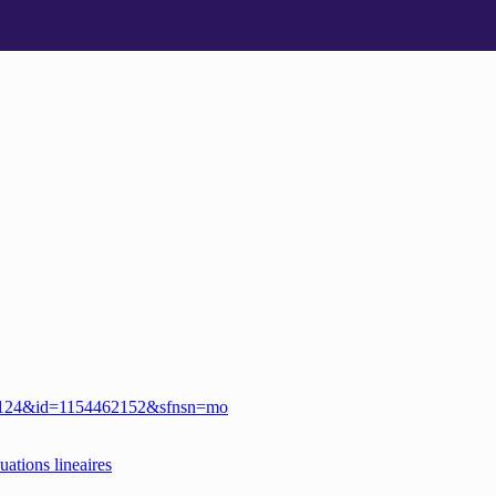
169124&id=1154462152&sfnsn=mo
ations lineaires