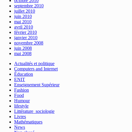
octobre 2010
septembre 2010
juillet 2010
juin 2010
mai 2010
avril 2010
février 2010
janvier 2010
novembre 2008
juin 2008
mai 2008
Actualités et politique
Computers and Internet
Éducation
ENIT
Enseignement Supérieur
Fashion
Food
Humour
lifestyle
Littérature_sociologie
Livres
Mathématiques
News