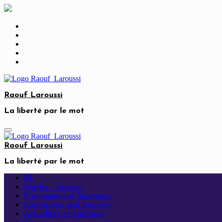
Skip
to
content
Raouf Laroussi
La liberté par le mot
Raouf Laroussi
La liberté par le mot
RL
Maths – Epsilon
Enseignement Supérieur
Computers and Internet
Actualités et politique