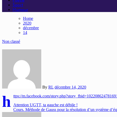
Poésie
Sport
Humour
Home
2020
décembre
14
Non classé
By
RL
décembre 14, 2020
h
ttps://m.facebook.com/story.php?story_fbid=10220862478
Navigation
Attention UGTT, ta gauche est débile !
Cours. Méthode de Gauss pour la résolution d’un système d’équ
de