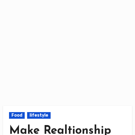
Food
lifestyle
Make Realtionship