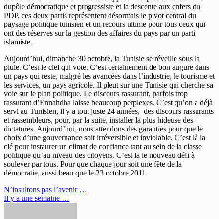
dupôle démocratique et progressiste et la descente aux enfers du
PDP, ces deux partis représentent désormais le pivot central du
paysage politique tunisien et un recours ultime pour tous ceux qui
ont des réserves sur la gestion des affaires du pays par un parti
islamiste.
Aujourd’hui, dimanche 30 octobre, la Tunisie se réveille sous la
pluie. C’est le ciel qui vote. C’est certainement de bon augure dans
un pays qui reste, malgré les avancées dans l’industrie, le tourisme et
les services, un pays agricole. Il pleut sur une Tunisie qui cherche sa
voie sur le plan politique. Le discours rassurant, parfois trop
rassurant d’Ennahdha laisse beaucoup perplexes. C’est qu’on a déjà
servi au Tunisien, il y a tout juste 24 années, des discours rassurants
et rassembleurs, pour, par la suite, installer la plus hideuse des
dictatures. Aujourd’hui, nous attendons des garanties pour que le
choix d’une gouvernance soit irréversible et inviolable. C’est là la
clé pour instaurer un climat de confiance tant au sein de la classe
politique qu’au niveau des citoyens. C’est la le nouveau défi à
soulever par tous. Pour que chaque jour soit une fête de la
démocratie, aussi beau que le 23 octobre 2011.
Navigation
N’insultons pas l’avenir …
Il y a une semaine …
de
l’article