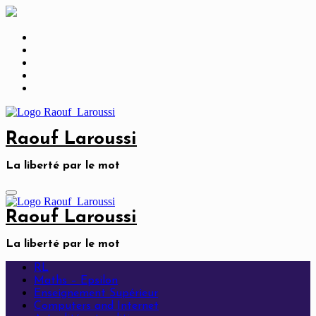
Skip
to
content
Raouf Laroussi
La liberté par le mot
Raouf Laroussi
La liberté par le mot
RL
Maths – Epsilon
Enseignement Supérieur
Computers and Internet