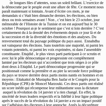
de longues files d’attentes, sous un soleil brûlant. L’exercice de
la démocratie par le peuple avait une allure de fête. Ce moment nous
paraît maintenant si lointain. Avant d’écrire ces mots, je me
demandais si c’était bien dimanche dernier, les élections, ou bien
deux ou trois semaines avant ! Non , c’est bien le 23 octobre, jour
mémorable de l’Histoire de la Tunisie et on est aujourd’hui le 30
octobre ! Pourquoi ai-je le sentiment que c’est si loin derrière ? C’est
certainement du à la densité des événements depuis ce jour là et de
la succession et de la diversité des émotions et des analyses. Du
renversement total du paysage politique du pays aussi. Ennahdha
sot vainqueur des élections. Sans toutefois une majorité, ni parmi les
votants potentiels, ni parmi les voix exprimées, ni dans l’assemblée
constituante. Ettajdid , le plus vieux parti participant à ce scrutin et
avec lui le pôle démocratique et progressiste est complètement
laminé par les électeurs qui n’accordent que trois sièges à ce pôle
dont deux à Ettajdid. Le parti démocratique progressiste qui se
positionnait comme la première et au pire la seconde force politique
du pays se trouve derrière deux partis moins nantis en hommes et en
moyens : Ettakattol de Mustapha Ben Jaafar et le Congrès pour la
République (CPR) de Moncef Marzouki. Ces deux partis ont réalisé
un score inédit qui récompense leur militantisme sous la dictature
auquel la révolution du 14 janvier n’a rien changé. En effet, la
sincérité de leurs leaders respectifs et la fidélité à leur ligne politique
après le succès de la révolution du 14 janvier a eu un impact positif
sur l’adhésion des électeurs à leur approche. Après la déconfiture