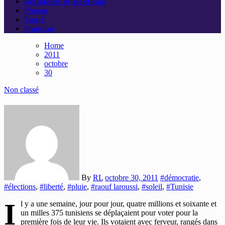
Actualités et politique
Poésie
Sport
Humour
Home
2011
octobre
30
Non classé
By
RL
octobre 30, 2011
#démocratie
,
#élections
,
#liberté
,
#pluie
,
#raouf laroussi
,
#soleil
,
#Tunisie
I
l y a une semaine, jour pour jour, quatre millions et soixante et
un milles 375 tunisiens se déplaçaient pour voter pour la
première fois de leur vie. Ils votaient avec ferveur, rangés dans