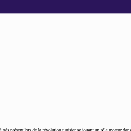
été très présent lors de la révolution tunisienne jouant un rôle moteur dan