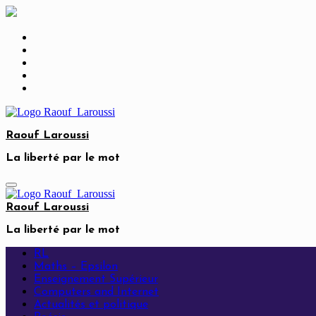
Skip
to
content
Raouf Laroussi
La liberté par le mot
Raouf Laroussi
La liberté par le mot
RL
Maths – Epsilon
Enseignement Supérieur
Computers and Internet
Actualités et politique