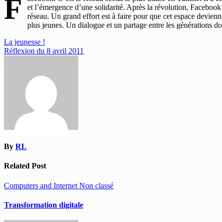
F
et l’émergence d’une solidarité. Après la révolution, Facebook 
réseau. Un grand effort est à faire pour que cet espace devienne
plus jeunes. Un dialogue et un partage entre les générations doit
Navigation
La jeunesse !
Réflexion du 8 avril 2011
de
l’article
By
RL
Related Post
Computers and Internet
Non classé
Transformation digitale