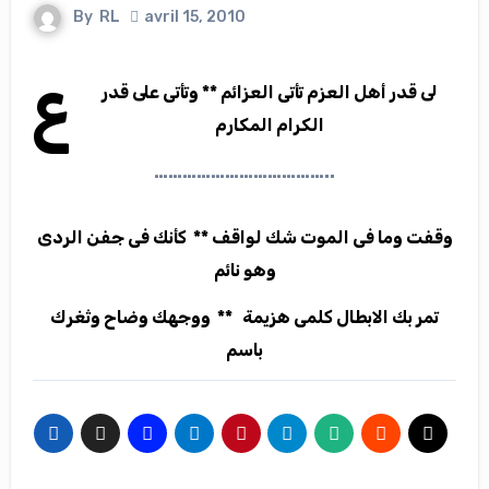
By
RL
avril 15, 2010
ع
لى قدر أهل العزم تأتى العزائم ** وتأتى على قدر
الكرام المكارم
………………………………..
وقفت وما فى الموت شك لواقف ** كأنك فى جفن الردى
وهو نائم
تمر بك الابطال كلمى هزيمة ** ووجهك وضاح وثغرك
باسم