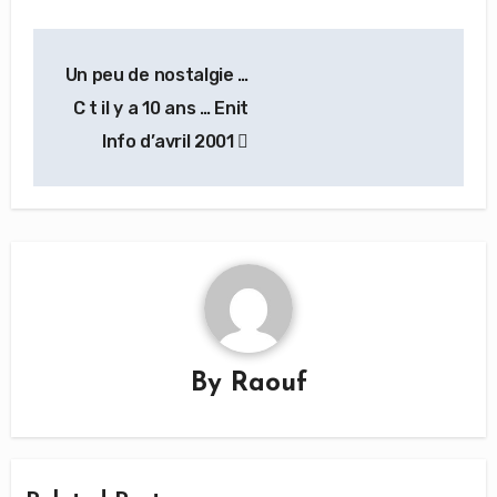
Navigation
Un peu de nostalgie …
de
C t il y a 10 ans … Enit
l’article
Info d’avril 2001
By
Raouf