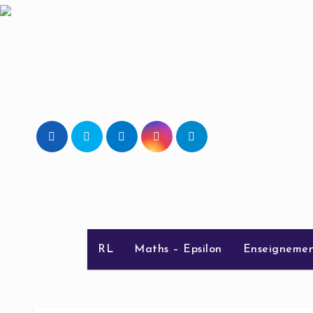
Skip
to
content
RL
Maths – Epsilon
Enseignemen