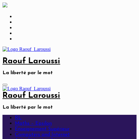
Skip
to
content
Raouf Laroussi
La liberté par le mot
Raouf Laroussi
La liberté par le mot
RL
Maths – Epsilon
Enseignement Supérieur
Computers and Internet