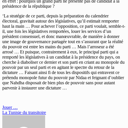
en effet : pourquoi un grand parti ne présente pas de candidat à la
présidence de la république ?
‘La stratégie de ce parti, depuis la préparation du calendrier
électoral, gravitait autour des législatives, qu’il estimait remporter
haut la main … Pour achever l’opposition, ce parti voulait, semble-t-
il, une fois les législatives remportées, louer les services d’un
président consensuel, et donc manœuvrable, de manière à donner
une image de gouvernance partagée tout en s’assurant que la réalité
du pouvoir est entre les mains du parti … Mais l’arroseur a été
arrosé … Et puisque, contrairement à eux, le principal parti qui a
remporté les législatives à un candidat à la présidence du pays, on
cherche à diaboliser ce dernier et son parti en criant au monopole du
pouvoir par un seul parti et en agitant le spectre du retour de la
dictature … Faisant ainsi fi de tous les dispositifs qui entravent ce
prétendu monopole futur du pouvoir par Nidaa et feignant d’oublier
que Nahdha disposait de bien plus de pouvoir sans pour autant
parvenir à instaurer une dictature …
Navigation
Jouer …
La Tunisie du transitoire
de
l’article