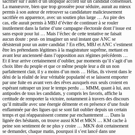
sacrifier sur l’autel d’un utopique accord sur un candidat consensuel.
La manœuvre, bien que trop grossière pour séduire, aurait au mieux
permis à son auteur de retrouver sa candidature malicieusement
sacrifiée en apparence, avec un soutien plus large … Au pire des
cas, elle aurait permis à MBJ d’éviter de continuer à se rouler
inutilement dans la farine d’une campagne électorale dont l’issue est
sans espoir pour lui … Mais l’échec de cette tentative ne faisait
aucun doute : peut- on imaginer un seul instant que ANC se
désisterait pour un autre candidat ? En effet, MBJ et ANC s’estiment
être les prétendants légitimes à la magistrature suprême, mettant en
avant leur ancienneté dans l’opposition aux régimes précédents …
Et il leur arrive certainement d’oublier, par moments qu’il s’agit d’un
choix libre du peuple et que ce même peuple leur a dit un non
parfaitement clair, il y a moins d’un mois … Hélas, ils vivent dans le
déni de la réalité de leur véritable popularité et se laissent emporter
par une fuite en avant vers des rêves auxquels eux seuls croient en
espérant rattraper un jour le temps perdu … MMM, quant à lui, aux
antipodes de tous les candidats, y compris les favoris, affiche la
certitude de remporter la victoire, notamment à travers des discours
qu’il mitraille avec une énergie démente et en présence d’une foule
enflammée par des ligues qui se sont fait oublier depuis un certain
temps et qui réapparaissent comme par enchantement … Dans la
lignée des hésitants, on trouve aussi KM et MKN … KM cache à
peine son sentiment de ne plus y croire … MKN doit certainement
se demander, chaque matin, pourquoi il s’est lancé dans une