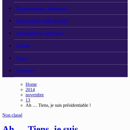
Enseignement Supérieur
Computers and Internet
Actualités et politique
Poésie
Sport
Humour
Home
2014
novembre
13
Ah … Tiens, je suis présidentiable !
Non classé
Ah … Tiens, je suis