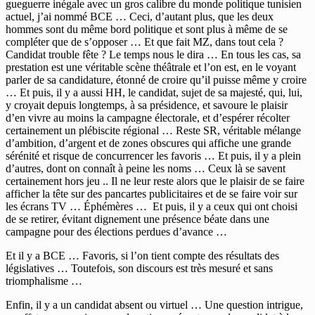
gueguerre inégale avec un gros calibre du monde politique tunisien
actuel, j’ai nommé BCE … Ceci, d’autant plus, que les deux
hommes sont du même bord politique et sont plus à même de se
compléter que de s’opposer … Et que fait MZ, dans tout cela ?
Candidat trouble fête ? Le temps nous le dira … En tous les cas, sa
prestation est une véritable scène théâtrale et l’on est, en le voyant
parler de sa candidature, étonné de croire qu’il puisse même y croire
… Et puis, il y a aussi HH, le candidat, sujet de sa majesté, qui, lui,
y croyait depuis longtemps, à sa présidence, et savoure le plaisir
d’en vivre au moins la campagne électorale, et d’espérer récolter
certainement un plébiscite régional … Reste SR, véritable mélange
d’ambition, d’argent et de zones obscures qui affiche une grande
sérénité et risque de concurrencer les favoris … Et puis, il y a plein
d’autres, dont on connaît à peine les noms … Ceux là se savent
certainement hors jeu .. Il ne leur reste alors que le plaisir de se faire
afficher la tête sur des pancartes publicitaires et de se faire voir sur
les écrans TV … Éphémères … Et puis, il y a ceux qui ont choisi
de se retirer, évitant dignement une présence béate dans une
campagne pour des élections perdues d’avance …
Et il y a BCE … Favoris, si l’on tient compte des résultats des
législatives … Toutefois, son discours est très mesuré et sans
triomphalisme …
Enfin, il y a un candidat absent ou virtuel … Une question intrigue,