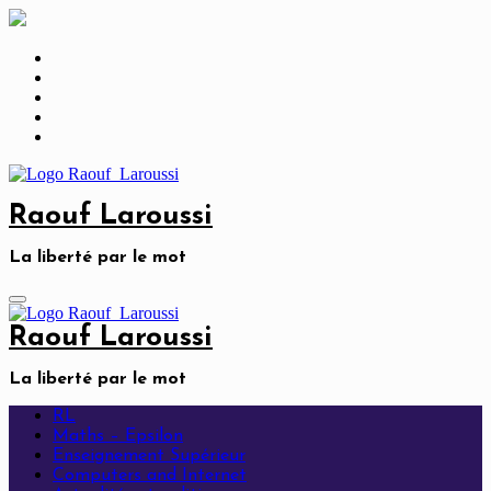
Skip
to
content
Raouf Laroussi
La liberté par le mot
Raouf Laroussi
La liberté par le mot
RL
Maths – Epsilon
Enseignement Supérieur
Computers and Internet