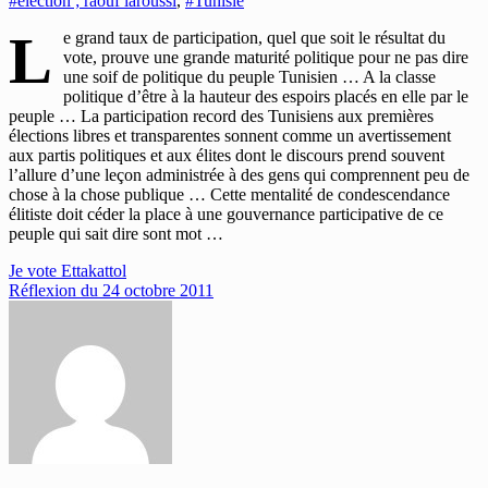
#élection ; raouf laroussi
,
#Tunisie
L
e grand taux de participation, quel que soit le résultat du
vote, prouve une grande maturité politique pour ne pas dire
une soif de politique du peuple Tunisien … A la classe
politique d’être à la hauteur des espoirs placés en elle par le
peuple … La participation record des Tunisiens aux premières
élections libres et transparentes sonnent comme un avertissement
aux partis politiques et aux élites dont le discours prend souvent
l’allure d’une leçon administrée à des gens qui comprennent peu de
chose à la chose publique … Cette mentalité de condescendance
élitiste doit céder la place à une gouvernance participative de ce
peuple qui sait dire sont mot …
Navigation
Je vote Ettakattol
Réflexion du 24 octobre 2011
de
l’article