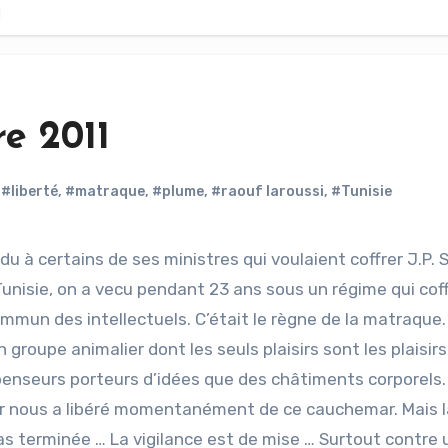
1
re 2011
,
#liberté
,
#matraque
,
#plume
,
#raouf laroussi
,
#Tunisie
u à certains de ses ministres qui voulaient coffrer J.P. 
Tunisie, on a vecu pendant 23 ans sous un régime qui coff
mmun des intellectuels. C’était le règne de la matraque.
 groupe animalier dont les seuls plaisirs sont les plaisirs
penseurs porteurs d’idées que des châtiments corporels.
vier nous a libéré momentanément de ce cauchemar. Mais l
as terminée … La vigilance est de mise … Surtout contre 