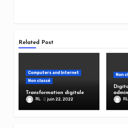
Related Post
Computers and Internet
Non c
Non classé
Digita
Transformation digitale
admin
RL
R
juin 22, 2022