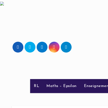
Skip
to
content
RL
Maths – Epsilon
Enseignemen