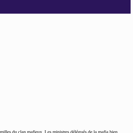
amilles du clan mafieux. Les ministres délégués de la mafia bien