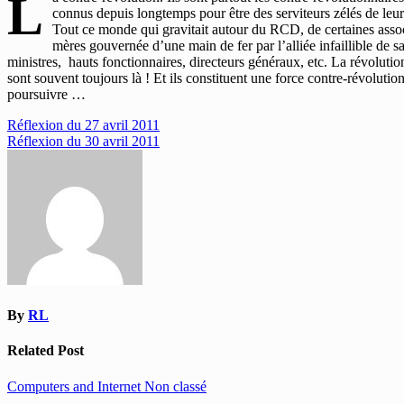
L
connus depuis longtemps pour être des serviteurs zélés de leur 
Tout ce monde qui gravitait autour du RCD, de certaines assoc
mères gouvernée d’une main de fer par l’alliée infaillible de 
ministres, hauts fonctionnaires, directeurs généraux, etc. La révolution 
sont souvent toujours là ! Et ils constituent une force contre-révoluti
poursuivre …
Navigation
Réflexion du 27 avril 2011
Réflexion du 30 avril 2011
de
l’article
By
RL
Related Post
Computers and Internet
Non classé