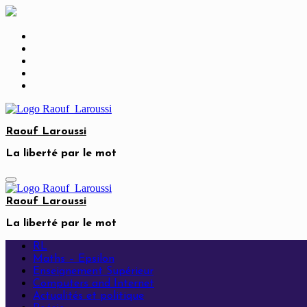
Skip
to
content
Raouf Laroussi
La liberté par le mot
Raouf Laroussi
La liberté par le mot
RL
Maths – Epsilon
Enseignement Supérieur
Computers and Internet
Actualités et politique