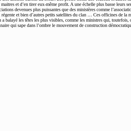
maitres et d’en tirer eux-même profit. A une échelle plus basse leurs ser
iations devenues plus puissantes que des ministères comme l’associatio
sa régente et bien d’autres petits satellites du clan … Ces officines de 
a balayé les têtes les plus visibles, comme les ministres qui, toutefois, on
onnaire qui sape dans l’ombre le mouvement de construction démocratique.