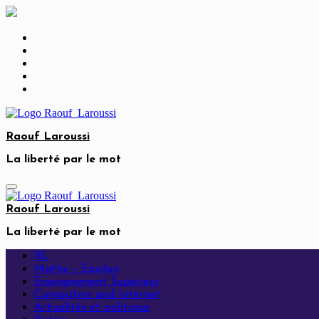
Skip
to
content
Raouf Laroussi
La liberté par le mot
Raouf Laroussi
La liberté par le mot
RL
Maths – Epsilon
Enseignement Supérieur
Computers and Internet
Actualités et politique