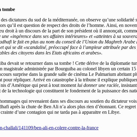
sa tombe
es dictatures du sud de la méditerranée, on observe qu’une solidarité s
ès lors qu’il est question de respect des droits de l’homme. Ainsi, en 
a eu droit à un discours de la part de son président où il annonçait, comm
une «ingérence dans ses affaires intérieures» et «atteintes à sa souvera
i. Kadhafi le fait en plus au nom du conseil de l’Union du Maghreb Ara
t qui se dit «scandalisé, préoccupé face à l’ampleur attribuée par des 
bles des citoyens dans les Etats africains et arabes».
a devait se retourner dans sa tombe ! Cette dérive de la diplomatie tunis
çon magistrale administrée par Bourguiba au colonel libyen un certain 1
iscours surprise dans la grande salle de cinéma Le Palmarium abritant p
t pour répliquer. Arrivé en catastrophe à la tribune il explique publiqu
s-Unis d’Amérique qui peut à tout moment
lui donner une raclée
, insista
et de la technologie qui constituent le fondement de la puissance des nati
 hommages qui revenaient dans ses discours au soutien du dictateur voisin
fi après la chute de Ben Ali n’a alors plus rien d’étonnant. Ce regret pr
la crainte d’une contagion qui ne tarda pas à apparaitre en Libye.
/m-challali/141109/ben-ali-en-colere-contre-la-france