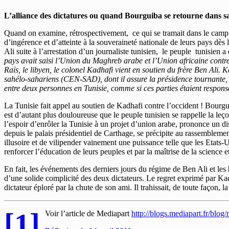
L’alliance des dictatures ou quand Bourguiba se retourne dans 
Quand on examine, rétrospectivement, ce qui se tramait dans le camp d
d’ingérence et d’atteinte à la souveraineté nationale de leurs pays d
Ali suite à l’arrestation d’un journaliste tunisien, le peuple tunisien 
pays avait saisi l’Union du Maghreb arabe et l’Union africaine contre 
Raïs, le libyen, le colonel Kadhafi vient en soutien du frère Ben Al
sahélo-sahariens (CEN-SAD), dont il assure la présidence tournante, e
entre deux personnes en Tunisie, comme si ces parties étaient responsa
La Tunisie fait appel au soutien de Kadhafi contre l’occident ! Bourguib
est d’autant plus douloureuse que le peuple tunisien se rappelle la le
l’espoir d’enrôler la Tunisie à un projet d’union arabe, prononce un d
depuis le palais présidentiel de Carthage, se précipite au rassemblemen
illusoire et de vilipender vainement une puissance telle que les Etat
renforcer l’éducation de leurs peuples et par la maîtrise de la science 
En fait, les événements des derniers jours du régime de Ben Ali et les
d’une solide complicité des deux dictateurs. Le regret exprimé par Kadha
dictateur éploré par la chute de son ami. Il trahissait, de toute façon, 
[1]
Voir l’article de Mediapart
http://blogs.mediapart.fr/blog