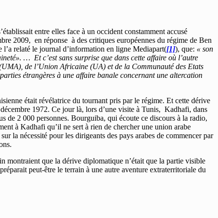
’établissait entre elles face à un occident constamment accusé
novembre 2009, en réponse à des critiques européennes du régime de Ben
e l’a relaté le journal d’information en ligne Mediapart(
[1]
), que:
« son
ineté». … Et c’est sans surprise que dans cette affaire où l’autre
be (UMA), de l’Union Africaine (UA) et de la Communauté des Etats
parties étrangères à une affaire banale concernant une altercation
ienne était révélatrice du tournant pris par le régime. Et cette dérive
5 décembre 1972. Ce jour là, lors d’une visite à Tunis, Kadhafi, dans
lus de 2 000 personnes. Bourguiba, qui écoute ce discours à la radio,
ement à Kadhafi qu’il ne sert à rien de chercher une union arabe
nt sur la nécessité pour les dirigeants des pays arabes de commencer par
ons.
 montraient que la dérive diplomatique n’était que la partie visible
éparait peut-être le terrain à une autre aventure extraterritoriale du