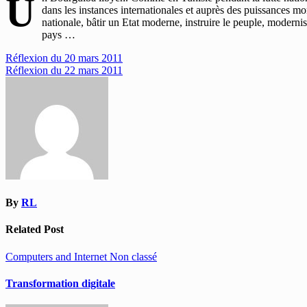
U
dans les instances internationales et auprès des puissances m
nationale, bâtir un Etat moderne, instruire le peuple, moderni
pays …
Navigation
Réflexion du 20 mars 2011
Réflexion du 22 mars 2011
de
l’article
By
RL
Related Post
Computers and Internet
Non classé
Transformation digitale