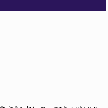
elle, d’un Bourguiba qui, dans un premier temps, porterait sa voix