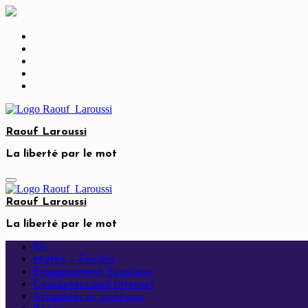
Skip
to
content
Raouf Laroussi
La liberté par le mot
Raouf Laroussi
La liberté par le mot
RL
Maths – Epsilon
Enseignement Supérieur
Computers and Internet
Actualités et politique