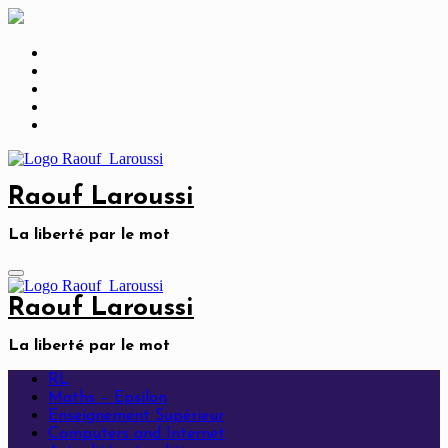
Skip
to
content
Raouf Laroussi
La liberté par le mot
Raouf Laroussi
La liberté par le mot
RL
Maths – Epsilon
Enseignement Supérieur
Computers and Internet