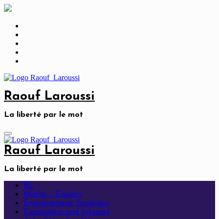
Skip
to
content
Raouf Laroussi
La liberté par le mot
Raouf Laroussi
La liberté par le mot
RL
Maths – Epsilon
Enseignement Supérieur
Computers and Internet