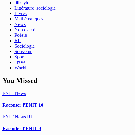
lifestyle
Littérature_sociologie
Livres
Mathématiques
News
Non classé
Poésie
RL
Sociologie
Souvenir
Sport
Travel
World
You Missed
ENIT
News
Raconter l’ENIT 10
ENIT
News
RL
Raconter l’ENIT 9