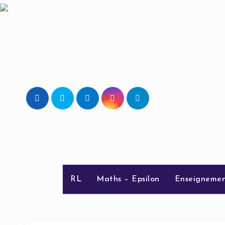
Skip
to
content
RL
Maths – Epsilon
Enseignemen