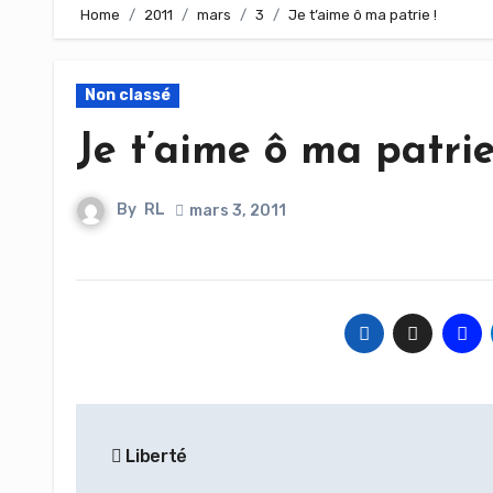
Home
2011
mars
3
Je t’aime ô ma patrie !
Non classé
Je t’aime ô ma patrie
By
RL
mars 3, 2011
Navigation
Liberté
de