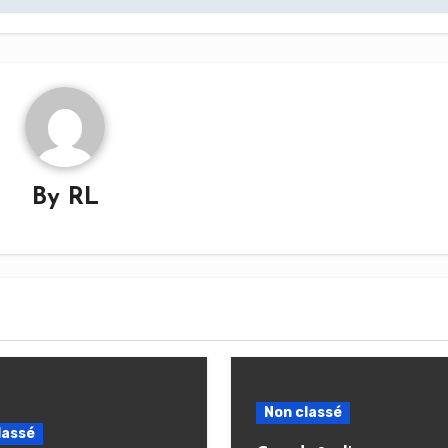
By
RL
Non classé
lassé