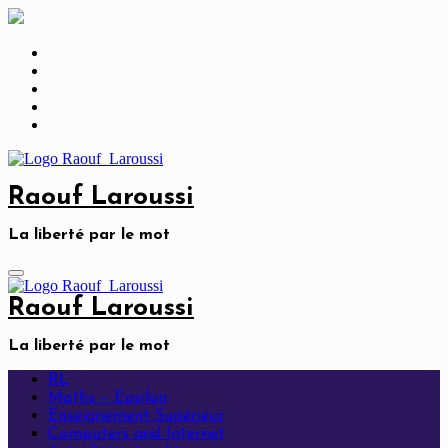
Skip
to
content
Raouf Laroussi
La liberté par le mot
Raouf Laroussi
La liberté par le mot
RL
Maths – Epsilon
Enseignement Supérieur
Computers and Internet