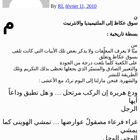
By
RL
février 11, 2010
م
ن
سوق عكاظ إلى الملتيميديا والانترنيت
بسطة تاريخية :
من
منّا لا يعرف المعلّقات ولا يذكر بعض تلك الأبيات التي كانت تلقى
بسوق عكاظ وتعلّق
على الكعبة كلّما بلغت درجة من الجودة
والتعبير الصادق والمتميّز الذي يجعلها تحظى بذلك التكريم وتلك
الطريقة للنشر
والشهرة. فنحن مازلنا إلى اليوم نردّد مع الأعشى :
ودع هريرة إن الركب مرتحل … و هل تطيق وداعاً
أيها
الرجل
غراء فرعاء مصقولٌ عوارضها … تمشي الهوينى كما
يمشي
الوجي الوحل