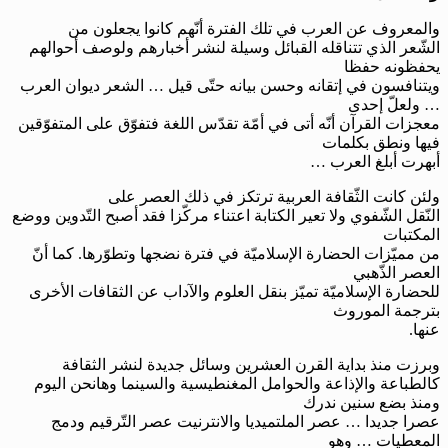
والمعروف عن العرب في تلك الفترة أنّهم كانوا يجعلون من
الشّعر الذي تتناقله القبائل وسيلة لنشر أخبارهم ولوصف أحوالهم
يحفظونه حفظا
ويتنافسون في إتقانه وحسن بيانه حتّى قيل … الشعر ديوان العرب
… ولعلّ إحدى
معجزات القرآن أنّه أتى في أمّة تقدّس اللغة فتفوّق على المتفوّقين
فيها ونطق بكلمات
أبهرت أبلغ العرب …
ولئن كانت الثّقافة العربية ترتكز في ذلك العصر على
النّقل الشّفوي ولا تعير الكتابة اعتناء مركّزا فقد أصبح التّدوين ووضع
المكتبات
من مميّزات الحضارة الإسلاميّة في فترة نضجها وتطوّرها. كما أنّ
العصر الذّهبي
للحضارة الإسلاميّة تميّز بنقل العلوم والآداب عن الثقافات الأخرى
بترجمة الموروث
عنها.
وبرزت منذ بداية القرن العشرين وسائل جديدة لنشر الثقافة
كالطباعة والإذاعة والحوامل المغنطيسية والسينما وهانحن اليوم
ومنذ بضع سنين ندرك
عصرا جديدا … عصر الملتميديا والانترنيت عصر التّرقيم ودمج
المعطيات … وهو