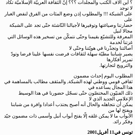
؟ أين آلاف الكتب والمجلّدات ؟؟؟ إنّ الثقافة العربيّة الإسلاميّة تكاد
لا توجد
على الشبكة
!!!
والمطلوب إذن وضع المئات من الفرق لنفض الغبار
على
حضارتنا وصياغتها وتوفيرها لأجيالنا النّاشئة حتّى تجد على الشبكة
مجالا لنيل
المعرفة وللتشبّع بقيمنا وحتّى نتمكّن من تسخير هذه الوسائل التي
غزتنا لخدمة
أصالتنا
وتجذّرنا في هويّتنا وحتّى لا
يصير شبابنا مطيّة سهلة لثقافات فرضت نفسها علينا فرضا وتودّ
تمرير أفكارها
والترويج لتجارتها.
المطلوب اليوم إحداث مضمون
ثقافي قومي ووطني لهذه الشبكة, والمثقف مطالب بالمساهمة في
هذا المجال يساعده في
ذلك الفنيّون المختصّون حتّى نسجّل حضورنا في هذا الوسيط
الإعلامي الجديد الذي لا
يمكن أن نتجاهله والحال أنه أصبح يجتذب أعدادا وافرة من شبابنا
ويفتح لها من
الأبواب ما لا يمكن غلقه إلّا بفتح أبواب أنبل وأسمى ذات مضمون جيّد
وفكر رائد.
تونس في
1
1
أفريل
2001