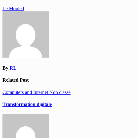
Navigation
Le Mouled
de
l’article
By
RL
Related Post
Computers and Internet
Non classé
Transformation digitale