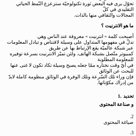
تحوّل يرى فيه البعض ثورة تكنولوجيّة ستزعزع النّمط الحياتي
التقليدي في كلّ
المجالات والثقافي منها بالذات.
ما هو الانترنيت ؟
أصبحت كلمة « انترنيت » معروفة عند الناس وهي
تدلّ في مفهومها المتداول على وسيلة لاقتناص و تبادل المعلومات
عبر شبكة عالميّة يقع الإرتباط بها عن طريق
كمبيوتر متّصل بشبكة الهاتف. ولئن تميّز الانترنيت بسرعة توفيره
للمعلومة المطلوبة
في أيّ وقت نختاره ممّا جعله يصبح وسيلة تكاد تكون لا غنى عنها
للبحث عن الوثائق
فإن وراء تلك السّرعة وتلك الوفرة في الوثائق منظومة كاملة لابدّ
من إدراك مكوّناتها.
تحديد
1.
و صناعة المحتوى
2.
صياغة المحتوى
3.