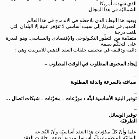
الذي شهدته أمريكا
الشماليّة في هذا المجال.
ويعود هذا البطء الذي نلاحظه في الاندماج في هذا العالم
الجديد, في نضرنا, إلى سبب أساسي لا تتوّفر علية إلا البلدان التي
بلغت درجة
متقدّمة من التطّور التكنولوجي والإقتصادي والسياسي, وهو القدرة
على التحكّم بصفة
دائمة ودقيقة في مختلف حلقات العقد الذهبي للانترنيت وهي :
إيجاد المحتوى المطلوب في الوقت المطلوب
–
–
صياغته بالسرعة والدقة المطلوبة
–
توفير البنية الأساسية لبثّه : موزّعات – مخزّنات – شبكات اتصال …
–
توفير الوسائل
الطرفيّة
علما وأنّ كلّ مكوّنات هذا العقد أساسيّة وأنّ النّجاعة
النهائيّة للمنظومة تتأثّر أساسا بمردود أضعف حلقات العقد …