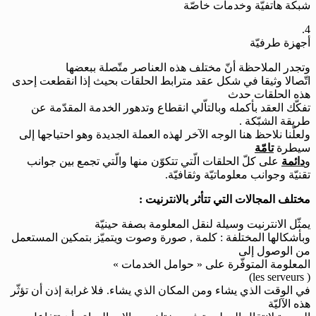
شبكة هاتفيّة وخدمات خاصّة
4.
أجهزة طرفيّة
وتجدر الملاحظة أنّ مختلف هذه العناصر متّصلة ببعضها
اتّصالا وثيقا في شكل عقد مترابط الحلقات بحيث إذا انقطعت إحدى
هذه الحلقات حدث
تفكّك العقد بأكمله وبالتاّلي انقطاع وتدهور الخدمة المقدّمة عن
طريقة الشبّكة .
ولعلّنا نلاحظ هنا الوجه الآخر لهذه العملة الجديدة وهو احتياجها إلى
سيطرة
تامّة
و
دائمة
على كلّ الحلقات الّتي تتكوّن منها والّتي تجمع بين جوانب
تقنيّة وجوانب معلوماتيّة وثقافيّة.
مختلف المجالات التي تتأثر بالانترنيت :
يمثّل الانترنيت وسيلة لنقل المعلومة بصفة حينيّة
وبأشكالها المختلفة : كلمة , صورة وصوت ويتميّز بتمكين المستعمل
من الوصول إلى
المعلومة المتوفّرة على « حوامل الخدمات »
(les serveurs )
في الوقت الذي يشاء ومن المكان الذي يشاء. فلا غرابة إذن أن تؤثّر
هذه الآليّة