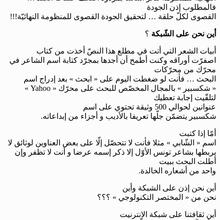
فالمطلوب إذن الجودة
القصوى لكلّ حلقة … لتحقيق الجودة القصوى للمنظومة النهائيّة
!!!
أين نحن على الشّبكة
؟
أبيات الشعر التي أتت في مطلع هذا النصّ أخذت من كتاب
اصفرّت أوراقه وكنت أطمح أن أجدها بمجرّد كتابة اسم الشاعر في
محرّك من محرّكات
البحث … فأنت لو ضغطت اليوم على « ابحث » بعد إدراج اسم
« شكسبير » بالمجال المخصّص للبحث على محرّك «
Yahoo
»
لتلقّيت إجابة تعطيك
عنوانين لحوالي 500 وثيقة تحتوي على اسم
شكسبير يتضمّن جلّها تعريفا بالأديب و أجزاء من إبداعاته.
أمّا إذا كتبت
اسم « الشّابي » مثلا فأنت لا تتحصّل إلّا على بعض العناوين لوثائق لا
يربطها بشاعر تونس الأوّل إلا ذكر إسمه عرضا و أنت لا تظفر وإن
أطلت البحث ببيت
واحد من أشعاره الخالدة.
أين نحن إذن على الشبكة وأين
نحن من « المختصر التكنولوجي » ؟؟؟
أين ثقافتنا على شبكة الانترنيت