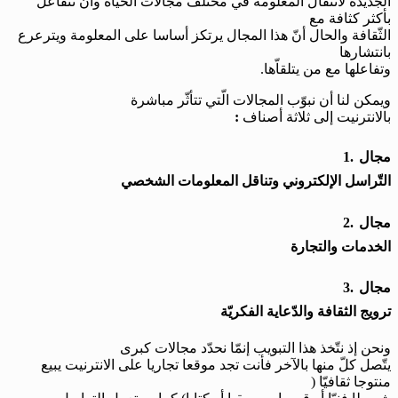
الجديدة لانتقال المعلومة في مختلف مجالات الحياة وأن تتفاعل
بأكثر كثافة مع
الثّقافة والحال أنّ هذا المجال يرتكز أساسا على المعلومة ويترعرع
بانتشارها
وتفاعلها مع من يتلقاّها.
ويمكن لنا أن نبوّب المجالات الّتي تتأثّر مباشرة
بالانترنيت إلى ثلاثة أصناف
:
مجال
1.
التّراسل الإلكتروني وتناقل المعلومات الشخصي
مجال
2.
الخدمات والتجارة
مجال
3.
ترويج الثقافة والدّعاية الفكريّة
ونحن إذ نتّخذ هذا التبويب إنمّا نحدّد مجالات كبرى
يتّصل كلّ منها بالآخر فأنت تجد موقعا تجاريا على الانترنيت يبيع
منتوجا ثقافيّا (