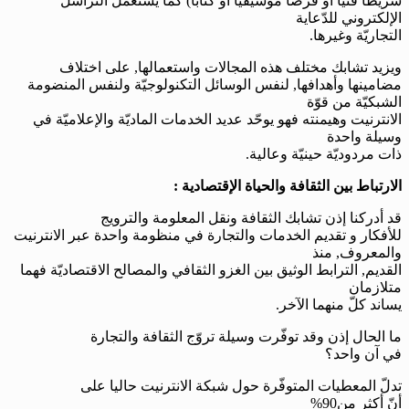
شريطا فنيّا أو قرصا موسيقيا أو كتابا) كما يستعمل التراسل
الإلكتروني للدّعاية
التجاريّة وغيرها.
ويزيد تشابك مختلف هذه المجالات واستعمالها, على اختلاف
مضامينها وأهدافها, لنفس الوسائل التكنولوجيّة ولنفس المنضومة
الشبكيّة من قوّة
الانترنيت وهيمنته فهو يوحّد عديد الخدمات الماديّة والإعلاميّة في
وسيلة واحدة
ذات مردوديّة حينيّة وعالية.
الارتباط بين الثقافة والحياة الإقتصادية :
قد أدركنا إذن تشابك الثقافة ونقل المعلومة والترويج
للأفكار و تقديم الخدمات والتجارة في منظومة واحدة عبر الانترنيت
والمعروف, منذ
القديم, الترابط الوثيق بين الغزو الثقافي والمصالح الاقتصاديّة فهما
متلازمان
يساند كلّ منهما الآخر.
ما الحال إذن وقد توفّرت وسيلة تروّج الثقافة والتجارة
في آن واحد؟
تدلّ المعطيات المتوفّرة حول شبكة الانترنيت حاليا على
أنّ أكثر من
90
%