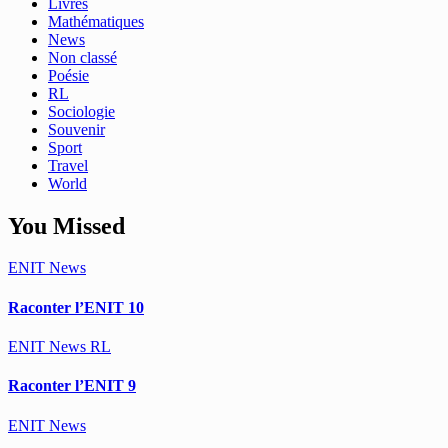
Livres
Mathématiques
News
Non classé
Poésie
RL
Sociologie
Souvenir
Sport
Travel
World
You Missed
ENIT
News
Raconter l’ENIT 10
ENIT
News
RL
Raconter l’ENIT 9
ENIT
News