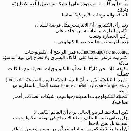
من « الورقات » الموجودة على الشبكة تستعمل اللّغة الانقليزيّة
وتروّج
للثقافة والمنتوجات الأمريكيةّ أساسا.
وقد رأى الكثيرون أنّ الانترنيت يمثّل فرصة للبلدان
النّامية لتدارك ما عاشته من تخلّف على
ركب الحضارة وتنعت
هذه الفرصة ب « المختصر التكنولوجي »
(le raccourci
technologique)
فمن الواضح أن تكنولوجيات
الانترنيت ترتكز أساسا على الذّكاء البشري ولا تحتاج إلى بنية أساسيّة
ماديّة
مكلفة. فإذا نحن قارنّا ما تتطلّبه التكنولوجيات الحديثة مع ما كانت
تتطلّبه
الثورة الصّناعيّة تبيّن لنا أنّ البنية التحتيّة للثورة الصناعيّة
(Industrie
lourde : métallurgie, sidérurgie, etc. )
صعبة المنال بالمقارنة مع
البنية
التحتيّة للتكنولوجيات الحديثة (حواسيب, شبكات اتصالات, أقمار
صناعية).
لكن الملاحظ للوضع الحالي يرى أنّ العالم النّامي لا
يزال يعاني نفس التخلّف وبطء الاندماج في بوتقة التكنولوجيات
الحديثة بل نحن نلاحظ
أنّ أمما متقدّمة كفرنسا مثلا لم تتمكّن من مسايرة نسق التطوّر