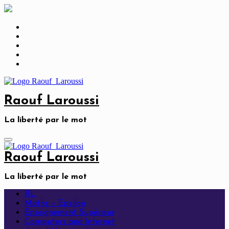
Skip
to
content
Raouf Laroussi
La liberté par le mot
Raouf Laroussi
La liberté par le mot
RL
Maths – Epsilon
Enseignement Supérieur
Computers and Internet