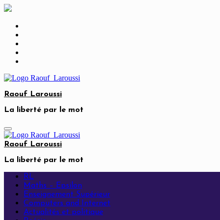
Skip
to
content
Raouf Laroussi
La liberté par le mot
Raouf Laroussi
La liberté par le mot
RL
Maths – Epsilon
Enseignement Supérieur
Computers and Internet
Actualités et politique