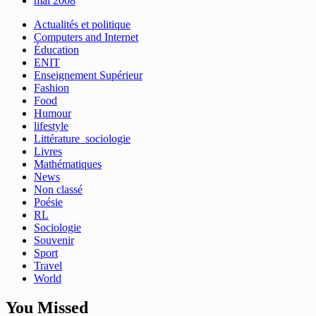
mai 2008
Actualités et politique
Computers and Internet
Éducation
ENIT
Enseignement Supérieur
Fashion
Food
Humour
lifestyle
Littérature_sociologie
Livres
Mathématiques
News
Non classé
Poésie
RL
Sociologie
Souvenir
Sport
Travel
World
You Missed