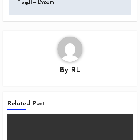
اليوم — L’youm
de
l’article
By
RL
Related Post