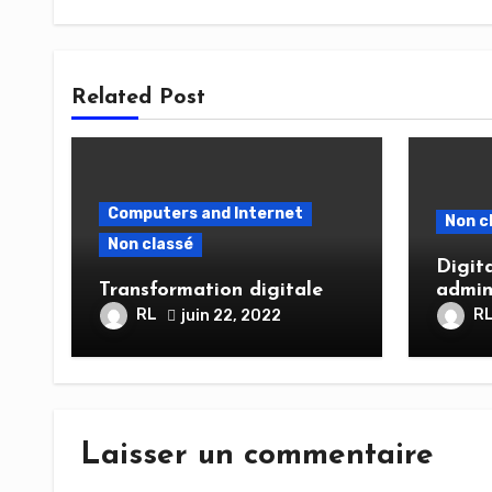
Related Post
Computers and Internet
Non c
Non classé
Digita
Transformation digitale
admin
RL
R
juin 22, 2022
Laisser un commentaire