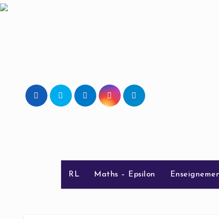
Skip
to
content
RL
Maths – Epsilon
Enseignemen