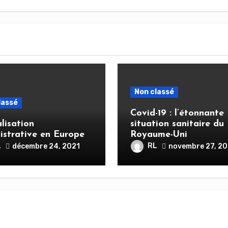
Non classé
lassé
Covid-19 : l’étonnante
lisation
situation sanitaire du
istrative en Europe
Royaume-Uni
L
RL
décembre 24, 2021
novembre 27, 20