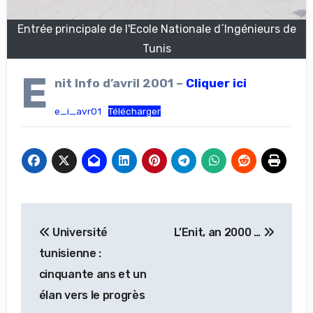
Entrée principale de l'Ecole Nationale d´Ingénieurs de
Tunis
E
nit Info d’avril 2001 –
Cliquer ici
e_i_avr01
Télécharger
Navigation
Université
L’Enit, an 2000 …
de
tunisienne :
l’article
cinquante ans et un
élan vers le progrès