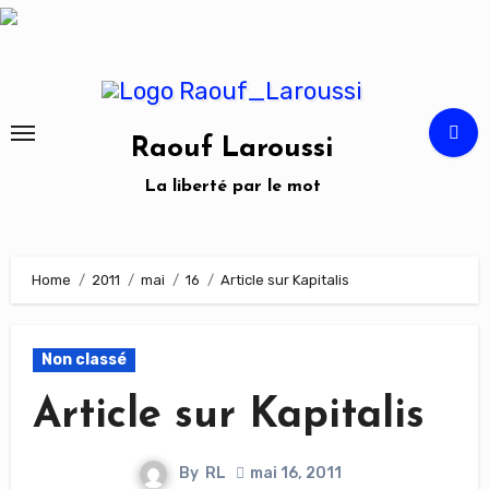
Skip
to
content
Raouf Laroussi
La liberté par le mot
Home
2011
mai
16
Article sur Kapitalis
Non classé
Article sur Kapitalis
By
RL
mai 16, 2011