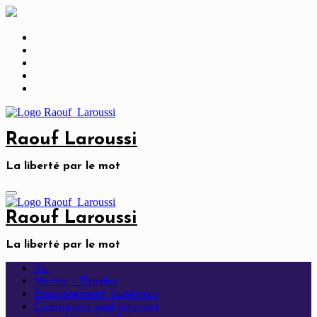
Skip
to
content
Raouf Laroussi
La liberté par le mot
Raouf Laroussi
La liberté par le mot
RL
Maths – Epsilon
Enseignement Supérieur
Computers and Internet