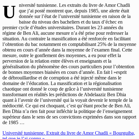
U
niversité tunisienne. Les extraits du livre de Amor Chadli
que j’ai posté montrent que, depuis 1985, une alerte était
donnée sur l’état de l’université tunisienne en raison de la
baisse du niveau des bacheliers et du taux d’échec en
premier cycle d’études universitaires. Durant les 23 années du
régime de Ben Ali, aucune mesure n’a été prise pour redresser la
situation. Au contraire la massification a été renforcée en facilitant
l’obtention du bac notamment en comptabilisant 25% de la moyenne
obtenu en cours d’année dans la moyenne de l’examen final. Cette
mesure, outre le gonflement des moyennes, a eu pour effet la
perversion de la relation entre élèves et enseignants et la
généralisation du phénomène des cours particuliers pour l’obtention
de bonnes moyennes biaisées en cours d’année. En fait l »esprit
de débrouillardise et de corruption a été injecté même dans le
domaine de l’éducation. La massification et la régionalisation
chaotique ont donné le coup de grâce à l’université tunisienne
transformant en réalités les prédictions de Abdelaaziz Ben Dhia
quant à l’avenir de l’université qui la voyait devenir le temple de la
médiocrité. Ce qui est choquant, c’est qu’étant proche de Ben Ali,
Ben Dhia n’a rien fait pour infléchir la politique de l’enseignement
supérieur dans le sens de ses convictions exprimées dans son rapport
de 1985 …
Navigation
Université tunisienne. Extrait du livre de Amor Chadli « Bourguiba,
tel que je l’ai connu »